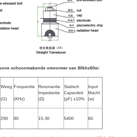
rasone schoonmakende omvormer van 80khz60w
:
Weeg
Frequentie
Resonantie
Statisch
Input
Impedantie
Capaciteit
Macht
(G)
(KHz)
(Ω)
(pF) ±10%
(w)
290
80
15-30
5400
60