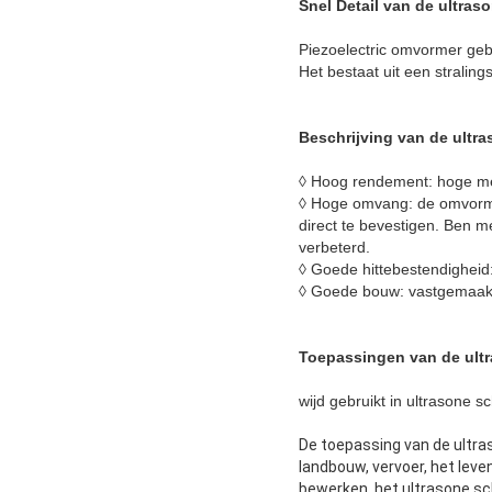
Snel Detail van de ultr
Piezoelectric omvormer gebru
Het bestaat uit een stralin
Beschrijving
van de ultr
◊ Hoog rendement: hoge mech
◊ Hoge omvang: de omvormer
direct te bevestigen. Ben 
verbeterd.
◊ Goede hittebestendigheid:
◊ Goede bouw: vastgemaakt
Toepassingen
van de ul
wijd gebruikt in ultrason
De toepassing van de ultras
landbouw, vervoer, het leve
bewerken, het ultrasone sc