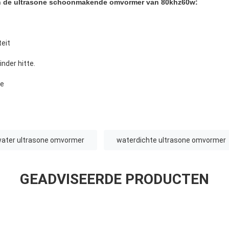
n de ultrasone schoonmakende omvormer van 80khz60w
:
teit
nder hitte.
ie
ater ultrasone omvormer
waterdichte ultrasone omvormer
GEADVISEERDE PRODUCTEN