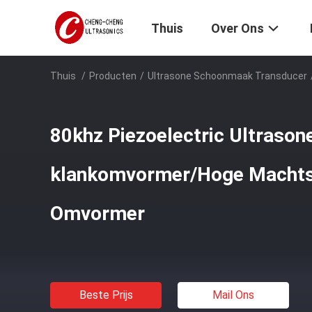
Thuis
Over Ons
Thuis
/
Producten
/
Ultrasone Schoonmaak Transducer
80khz Piezoelectric Ultrason
klankomvormer/Hoge Machts
Omvormer
Beste Prijs
Mail Ons