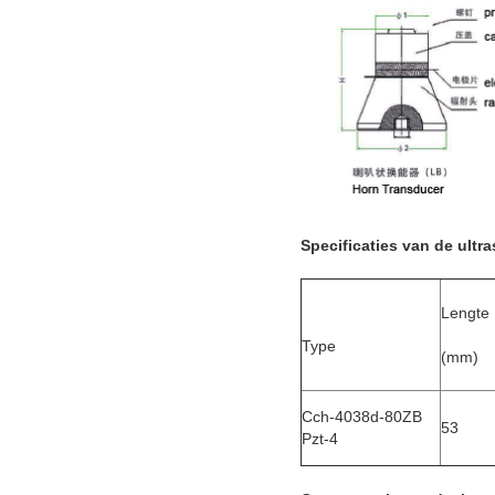
Specificaties
van de ult
Lengte
Type
(mm)
Cch-4038d-80ZB
53
Pzt-4