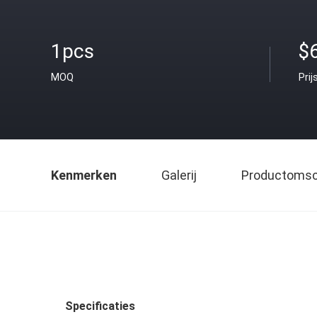
1pcs
$
MOQ
Prij
Kenmerken
Galerij
Productomsch
Specificaties