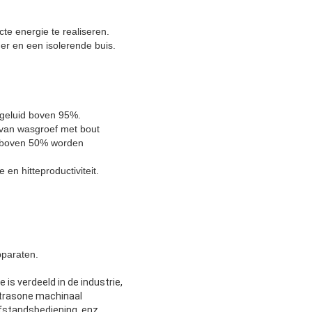
cte energie te realiseren.
der en een isolerende buis.
 geluid boven 95%.
 van wasgroef met bout
ng boven 50% worden
en hitteproductiviteit.
.
pparaten.
is verdeeld in de industrie,
ultrasone machinaal
fstandsbediening, enz.