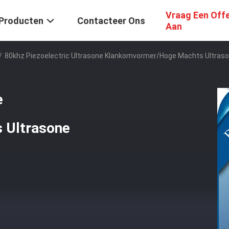
Vraag Een Off
Producten
Contacteer Ons
Aan
/
80khz Piezoelectric Ultrasone Klankomvormer/Hoge Machts Ultra
e
 Ultrasone