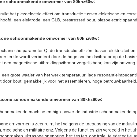
asone schoonmakende omvormer van 80khz60w:
ikt het piezoelectric effect om transductie tussen elektrische en corre
gshoofd, een elektrode, een GLB, prestressed bout, piezoelectric spaan
asone schoonmakende omvormer van 80khz60w
:
anische parameter Q, de transductie efficiënt tussen elektriciteit en
sterkte wordt verbeterd door de hoge snelheidsvibrator op de basis
met een magnetische uitbreidingsvibrator vergelijkbaar, kan zijn omva
 een grote waaier van het werk temperatuur, lage resonantieimpedantie 
 door bout, gemakkelijk voor het assembleren, hoge betrouwbaarheid
trasone schoonmakende omvormer van 80khz60w
:
e schoonmakende machine en high-power de industrie schoonmakende a
one omvormer is zeer ruim, het volgens de toepassing van de industrie 
n, medische en militaire enz. Volgens de functies zijn verdeeld in het 
hoonmaken, ultrasone opsporing, het testen, controle, teledetectie, a