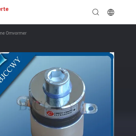
erte
sone Omvormer