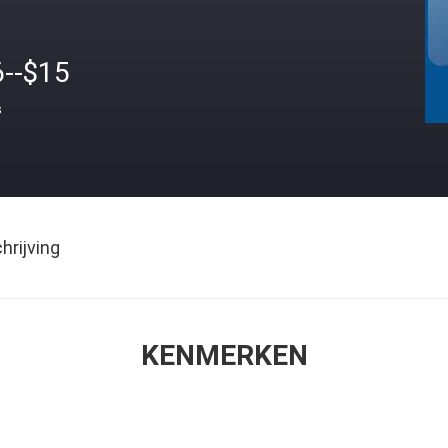
6--$15
s
rijving
KENMERKEN