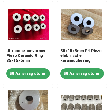
Ultrasone-omvormer
35x15x5mm P4 Piezo-
Piezo Ceramic Ring
elektrische
35x15x5mm
keramische ring
Aanvraag sturen
Aanvraag sturen
Huis
Producten
Ongeveer ons