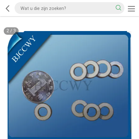
2
/
3