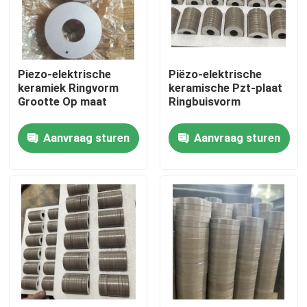
Fabrieksreis
Piezo-elektrische
Piëzo-elektrische
Kwaliteitscontrole
keramiek Ringvorm
keramische Pzt-plaat
Grootte Op maat
Ringbuisvorm
Contacteer ons
Aanvraag sturen
Aanvraag sturen
Verzoek om een Citaat
Ultrasone schoonmaak transducer
krachtige ultrasone transducer
Multifrequentie Ultrasone Omvormer