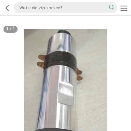
1
/
1