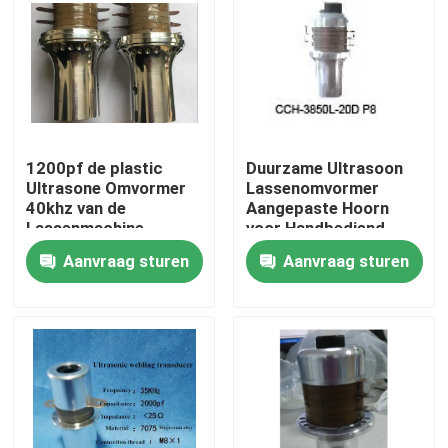
Fabrieksreis
Kwaliteitscontrole
1200pf de plastic
Duurzame Ultrasoon
Contacteer ons
Ultrasone Omvormer
Lassenomvormer
40khz van de
Aangepaste Hoorn
Lassenmachine
voor Handbediend
Verzoek om een Citaat
Ultrasoon Plastic
Aanvraag sturen
Aanvraag sturen
Lassen
Ultrasone schoonmaak transducer
krachtige ultrasone transducer
Multifrequentie Ultrasone Omvormer