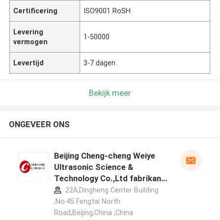
Certificering
ISO9001 RoSH
Levering
1-50000
vermogen
Levertijd
3-7 dagen
Bekijk meer
ONGEVEER ONS
Beijing Cheng-cheng Weiye
Ultrasonic Science &
Technology Co.,Ltd fabrikant
profiel
22A,Dingheng Center Building
,No.45 Fengtai North
Road,Beijing,China ,China