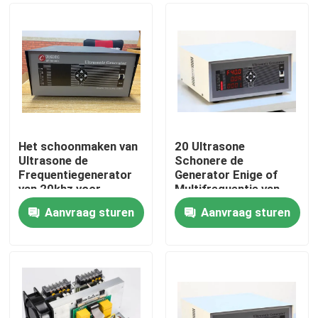
Het schoonmaken van
20 Ultrasone
Ultrasone de
Schonere de
Frequentiegenerator
Generator Enige of
van 20khz voor
Multifrequentie van
Ultrasone
Khz
Aanvraag sturen
Aanvraag sturen
Reinigingsmachine
Huis
Producten
Ongeveer ons