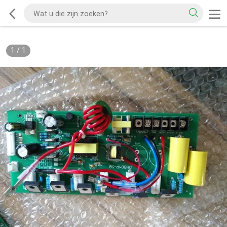
1
/
1