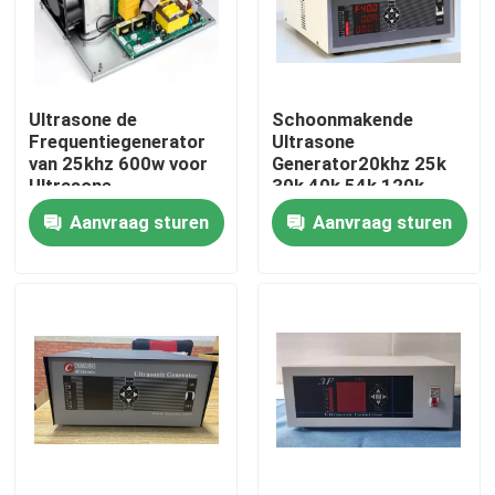
Fabrieksreis
Ultrasone de
Schoonmakende
Kwaliteitscontrole
Frequentiegenerator
Ultrasone
van 25khz 600w voor
Generator20khz 25k
Ultrasone
30k 40k 54k 120k
Contacteer ons
Reinigingsmachine
2000k Digitale
Aanvraag sturen
Aanvraag sturen
Controle
Verzoek om een Citaat
Ultrasone schoonmaak transducer
krachtige ultrasone transducer
Multifrequentie Ultrasone Omvormer