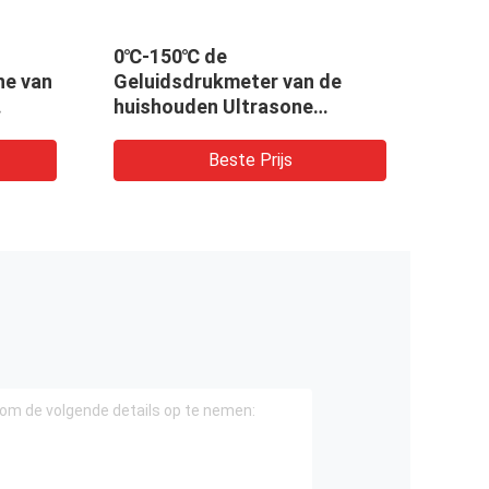
0℃-150℃ de
1.3L
e van
Geluidsdrukmeter van de
Rein
huishouden Ultrasone
/Horloge
Schonere 25mm Diameter
Beste Prijs