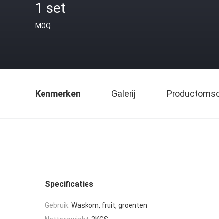
1 set
MOQ
Kenmerken
Galerij
Productomsch
Specificaties
Gebruik:
Waskom, fruit, groenten
Nettogewicht:
3KGS