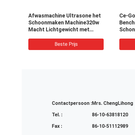
Afwasmachine Ultrasone het
Ce-Go
Schoonmaken Machine320w
Bench
chtop
Macht Lichtgewicht met
Schon
ISO9001
Klokd
Beste Prijs
Contactpersoon :
Mrs. ChengLihong
Tel. :
86-10-63818120
Fax :
86-10-51112989