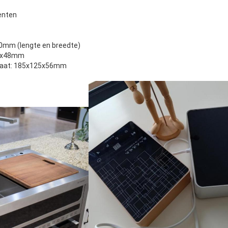
oenten
00mm (lengte en breedte)
25x48mm
splaat: 185x125x56mm