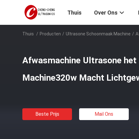
Thuis
Over Ons
Thuis
/
Producten
/
Ultrasone Schoonmaak Machine
/
A
Afwasmachine Ultrasone he
Machine320w Macht Lichtge
Beste Prijs
Mail Ons