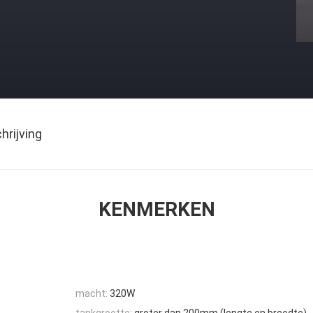
rijving
KENMERKEN
macht:
320W
tankgrootte:
groter dan 200mm (lengte en breedte)