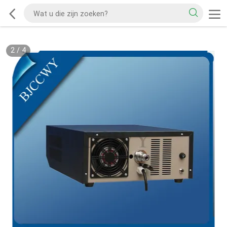
2
/
4