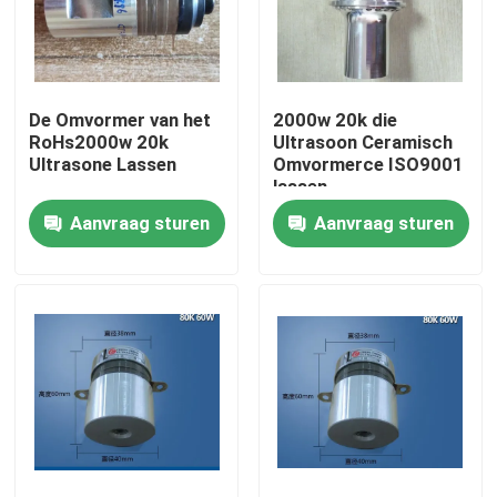
Fabrieksreis
De Omvormer van het
2000w 20k die
Kwaliteitscontrole
RoHs2000w 20k
Ultrasoon Ceramisch
Ultrasone Lassen
Omvormerce ISO9001
lassen
Contacteer ons
Aanvraag sturen
Aanvraag sturen
Verzoek om een Citaat
Ultrasone schoonmaak transducer
krachtige ultrasone transducer
Multifrequentie Ultrasone Omvormer