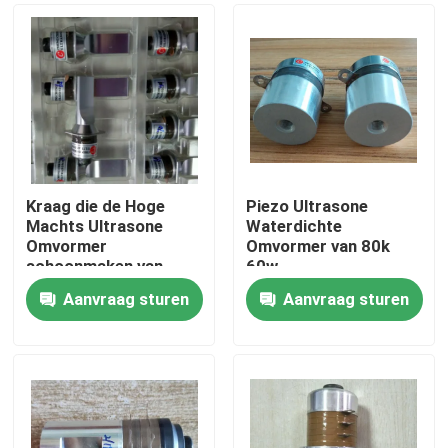
Kraag die de Hoge
Piezo Ultrasone
Machts Ultrasone
Waterdichte
Omvormer
Omvormer van 80k
schoonmaken van
60w
51khz
Aanvraag sturen
Aanvraag sturen
Huis
Producten
Ongeveer ons