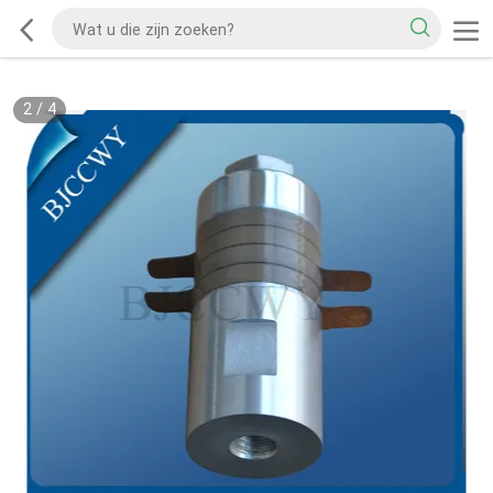
2
/
4