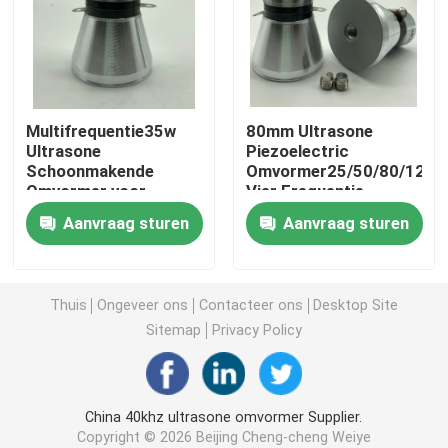
piezoelectric ultrasone omvormer
Omkeerbare ultrasone transducer
Multifrequentie35w
80mm Ultrasone
Ultrasone
Piezoelectric
Schoonmakende
Omvormer25/50/80/120k
Digitale Ultrasone Generator
Omvormer voor
Vier Frequentie
Reinigingsmachine
Aanvraag sturen
Aanvraag sturen
ultrasonische frequentie generator
Ultrasone schoonmaak Machine
Thuis
Ongeveer ons
Contacteer ons
Desktop Site
Sitemap
Privacy Policy
Ultrasone Celverbreker
China 40khz ultrasone omvormer Supplier.
Ultrasone Reactor
Copyright © 2026 Beijing Cheng-cheng Weiye