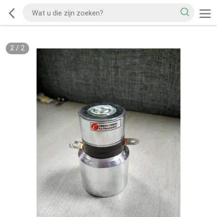
2
/
2