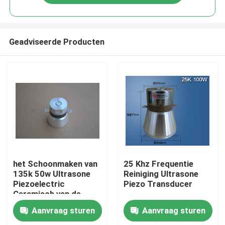
Geadviseerde Producten
Huis
het Schoonmaken van
25 Khz Frequentie
135k 50w Ultrasone
Reiniging Ultrasone
Piezoelectric
Piezo Transducer
Producten
Ceramisch van de
Omvormerefficiency
Aanvraag sturen
Aanvraag sturen
Ongeveer ons