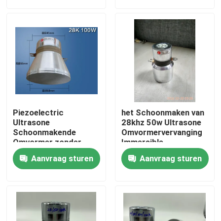
Fabrieksreis
Kwaliteitscontrole
Contacteer ons
Piezoelectric
het Schoonmaken van
Verzoek om een Citaat
Ultrasone
28khz 50w Ultrasone
Schoonmakende
Omvormervervanging
Omvormer zonder
Immersible
Schroefgat
Ultrasone schoonmaak transducer
Aanvraag sturen
Aanvraag sturen
krachtige ultrasone transducer
Multifrequentie Ultrasone Omvormer