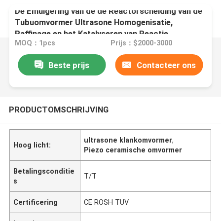
De Emulgering van de de Reactorscheiding van de
Tubuomvormer Ultrasone Homogenisatie,
Raffinage en het Katalyseren van Reactie
MOQ：1pcs
Prijs：$2000-3000
Beste prijs
Contacteer ons
PRODUCTOMSCHRIJVING
ultrasone klankomvormer
,
Hoog licht:
Piezo ceramische omvormer
Betalingsconditie
T/T
s
Certificering
CE ROSH TUV