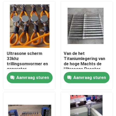
Ultrasone scherm
Van de het
33khz
Titaniumlegering van
trillingsomvormer en
de hoge Machts de
generator
Ultrasone Reactor
Ultrasone Omvormer
Aanvraag sturen
Aanvraag sturen
van Immersible
Huis
Producten
Ongeveer ons