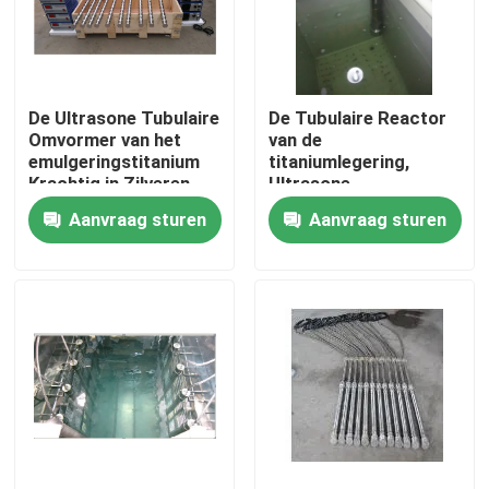
Fabrieksreis
De Ultrasone Tubulaire
De Tubulaire Reactor
Kwaliteitscontrole
Omvormer van het
van de
emulgeringstitanium
titaniumlegering,
Krachtig in Zilveren
Ultrasone
Contacteer ons
Kleur
Reactor25khz 2000w
Aanvraag sturen
Aanvraag sturen
Trilling in Vloeistof
Verzoek om een Citaat
Ultrasone schoonmaak transducer
krachtige ultrasone transducer
Multifrequentie Ultrasone Omvormer