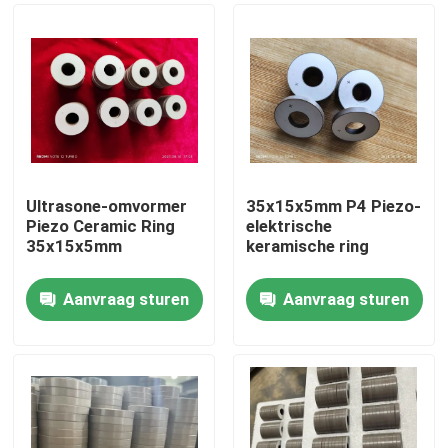
Ultrasone-omvormer
35x15x5mm P4 Piezo-
Piezo Ceramic Ring
elektrische
35x15x5mm
keramische ring
Aanvraag sturen
Aanvraag sturen
Huis
Producten
Ongeveer ons