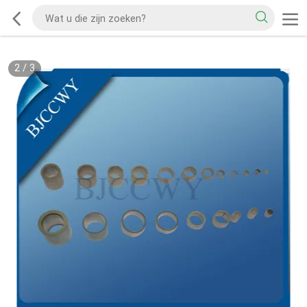
2
/
3