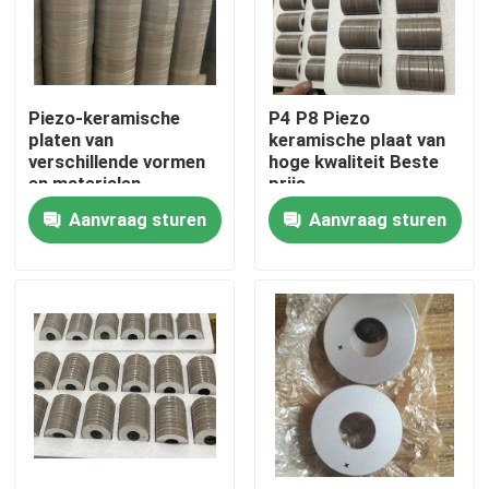
Fabrieksreis
Piezo-keramische
P4 P8 Piezo
Kwaliteitscontrole
platen van
keramische plaat van
verschillende vormen
hoge kwaliteit Beste
en materialen
prijs
Contacteer ons
Aanvraag sturen
Aanvraag sturen
Verzoek om een Citaat
Ultrasone schoonmaak transducer
krachtige ultrasone transducer
Multifrequentie Ultrasone Omvormer