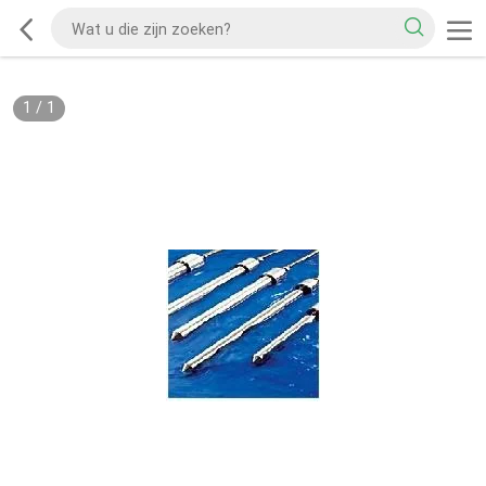
1
/
1