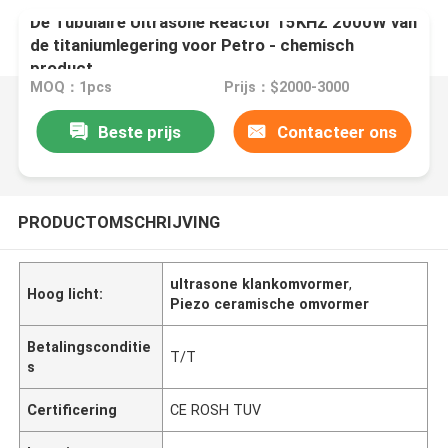
De Tubulaire Ultrasone Reactor 15KHZ 2000W van
de titaniumlegering voor Petro - chemisch
product
MOQ：1pcs
Prijs：$2000-3000
Beste prijs
Contacteer ons
PRODUCTOMSCHRIJVING
ultrasone klankomvormer
,
Hoog licht:
Piezo ceramische omvormer
Betalingsconditie
T/T
s
Certificering
CE ROSH TUV