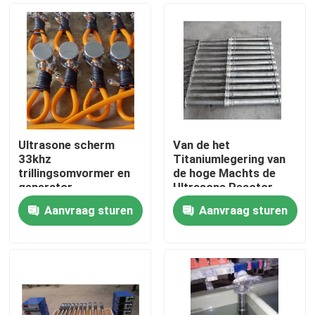
Ultrasone scherm
Van de het
33khz
Titaniumlegering van
trillingsomvormer en
de hoge Machts de
generator
Ultrasone Reactor
Ultrasone Omvormer
Aanvraag sturen
Aanvraag sturen
van Immersible
Huis
Producten
Ongeveer ons