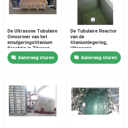
Fabrieksreis
De Ultrasone Tubulaire
De Tubulaire Reactor
Kwaliteitscontrole
Omvormer van het
van de
emulgeringstitanium
titaniumlegering,
Krachtig in Zilveren
Ultrasone
Contacteer ons
Kleur
Reactor25khz 2000w
Aanvraag sturen
Aanvraag sturen
Trilling in Vloeistof
Verzoek om een Citaat
Ultrasone schoonmaak transducer
krachtige ultrasone transducer
Multifrequentie Ultrasone Omvormer