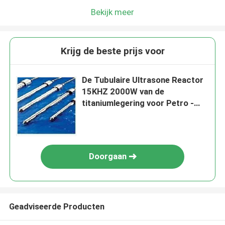
Bekijk meer
Krijg de beste prijs voor
De Tubulaire Ultrasone Reactor
15KHZ 2000W van de
titaniumlegering voor Petro -
chemisch product
Doorgaan
Geadviseerde Producten