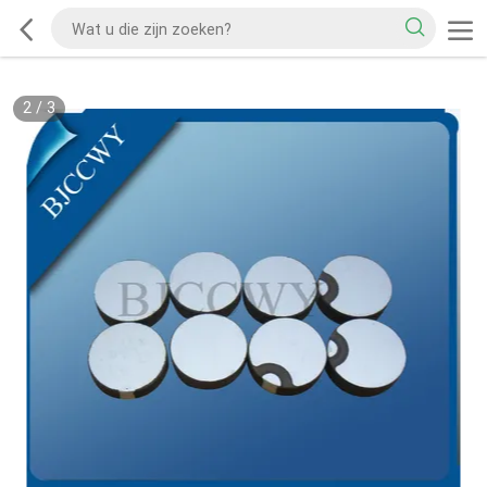
2
/
3