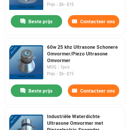
Prijs：$6--$15
Fabrieksreis
Beste prijs
Contacteer ons
Kwaliteitscontrole
60w 25 khz Ultrasone Schonere
Contacteer ons
Omvormer/Piezo Ultrasone
Omvormer
MOQ：1pcs
Verzoek om een Citaat
Prijs：$6--$15
Ultrasone schoonmaak transducer
Beste prijs
Contacteer ons
krachtige ultrasone transducer
Industriële Waterdichte
Ultrasone Omvormer met
Multifrequentie Ultrasone Omvormer
Piezoelectric Spaander