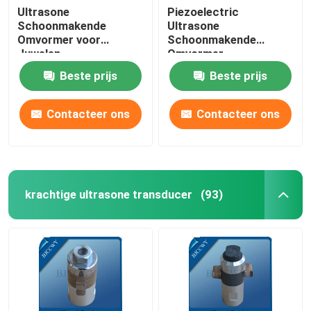
Ultrasone
Piezoelectric
Schoonmakende
Ultrasone
Ultrasone Tubulaire Omvormer
Omvormer voor
Schoonmakende
Juwelen
Omvormer
Beste prijs
Beste prijs
Contacteer ons
Contacteer ons
krachtige ultrasone transducer
(93)