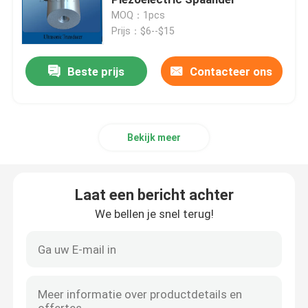
MOQ：1pcs
Prijs：$6--$15
piezoelectric ultrasone omvormer
Beste prijs
Contacteer ons
Omkeerbare ultrasone transducer
Digitale Ultrasone Generator
Bekijk meer
ultrasonische frequentie generator
Laat een bericht achter
Ultrasone schoonmaak Machine
We bellen je snel terug!
Ultrasone Celverbreker
Ultrasone Reactor