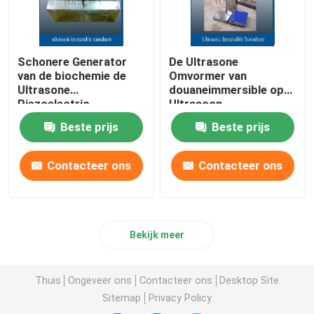
Schonere Generator
De Ultrasone
van de biochemie de
Omvormer van
Ultrasone
douaneimmersible op
Piezoelectric
Ultrasoon
Omvormer
Schoonmakend Gebied
Beste prijs
Beste prijs
Contacteer ons
Contacteer ons
Bekijk meer
Thuis
Ongeveer ons
Contacteer ons
Desktop Site
Sitemap
Privacy Policy