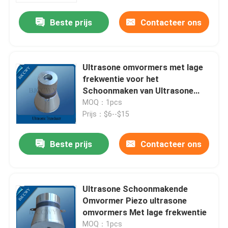
Beste prijs
Contacteer ons
Ultrasone omvormers met lage
frekwentie voor het
Schoonmaken van Ultrasone
Piezo Omvormer
MOQ：1pcs
Prijs：$6--$15
Beste prijs
Contacteer ons
Huis
Ultrasone Schoonmakende
Producten
Omvormer Piezo ultrasone
omvormers Met lage frekwentie
Ongeveer ons
MOQ：1pcs