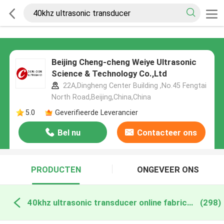
Beijing Cheng-cheng Weiye Ultrasonic
Science & Technology Co.,Ltd
22A,Dingheng Center Building ,No.45 Fengtai
North Road,Beijing,China,China
5.0
Geverifieerde Leverancier
Bel nu
Contacteer ons
PRODUCTEN
ONGEVEER ONS
40khz ultrasonic transducer online fabricage
(298)