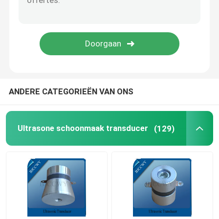
Piezo Ceramische Plaat
piezoelectric ceramische schijven
Piezo Ceramisch Element
ANDERE CATEGORIEËN VAN ONS
Ultrasoon Lassenomvormer
Ultrasone schoonmaak transducer
(129)
Ultrasone Schoonheidsomvormer
Ultrasone Impedantie
ultrasone Atomiserende omvormer