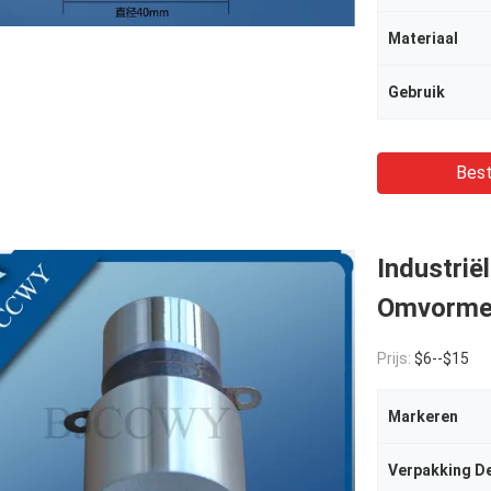
Materiaal
Gebruik
Best
Industrië
Omvormer
Prijs:
$6--$15
Markeren
Verpakking De