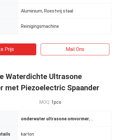
Aluminium, Roestvrij staal
Reinigingsmachine
e Prijs
Mail Ons
le Waterdichte Ultrasone
 met Piezoelectric Spaander
MOQ:
1pcs
onderwater ultrasone omvormer
,
40khz ultrasone omvo
tails
karton