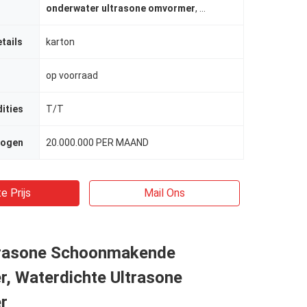
onderwater ultrasone omvormer
,
Omkeerbare ultrasone 
tails
karton
op voorraad
ities
T/T
mogen
20.000.000 PER MAAND
e Prijs
Mail Ons
trasone Schoonmakende
, Waterdichte Ultrasone
r