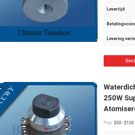
Levertijd
Betalingscond
Levering ver
Best
Waterdic
250W Sup
Atomiser
Prijs:
$50--$120