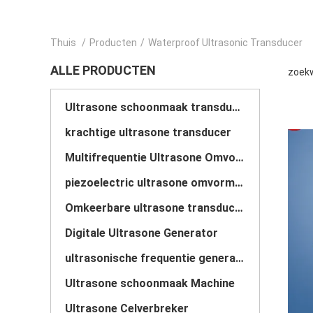
Thuis
/
Producten
/
Waterproof Ultrasonic Transducer
ALLE PRODUCTEN
zoekw
Ultrasone schoonmaak transducer
krachtige ultrasone transducer
Multifrequentie Ultrasone Omvormer
piezoelectric ultrasone omvormer
Omkeerbare ultrasone transducer
Digitale Ultrasone Generator
ultrasonische frequentie generator
Ultrasone schoonmaak Machine
Ultrasone Celverbreker