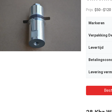
Prijs:
$50--$120
Markeren
Verpakking De
Levertijd
Betalingscond
Levering ver
Best