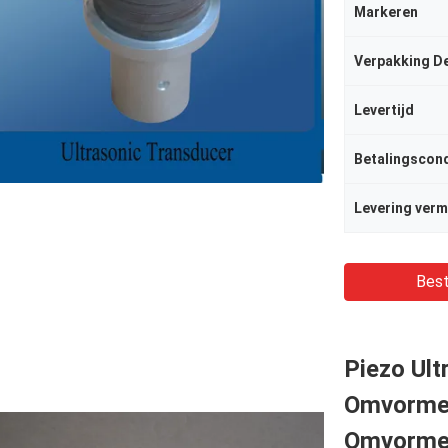
Markeren
Verpakking De
Levertijd
Betalingscond
Levering ver
Best
Piezo Ul
Omvormer
Omvorme