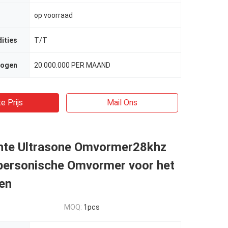
op voorraad
ities
T/T
mogen
20.000.000 PER MAAND
e Prijs
Mail Ons
hte Ultrasone Omvormer28khz
ersonische Omvormer voor het
en
MOQ:
1pcs