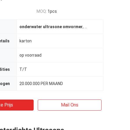
MOQ:
1pcs
onderwater ultrasone omvormer
,
Omkeerbare ultrasone 
tails
karton
op voorraad
ities
T/T
mogen
20.000.000 PER MAAND
e Prijs
Mail Ons