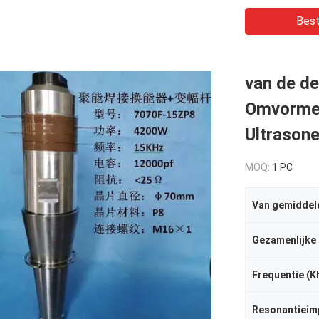
Best
van de d
Omvormer
Ultrason
MOQ:
1 PC
Van gemiddel
Gezamenlijke
Frequentie (K
Resonantieim