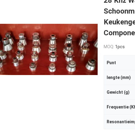
28 Khz W
Schoonm
Keukenge
Compone
MOQ:
1pcs
Punt
lengte (mm)
Gewicht (g)
Frequentie (K
Resonantieim