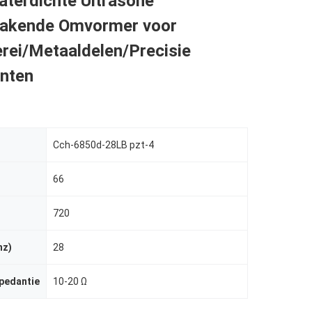
aterdichte Ultrasone
akende Omvormer voor
rei/Metaaldelen/Precisie
nten
Cch-6850d-28LB pzt-4
66
720
hz)
28
pedantie
10-20 Ω