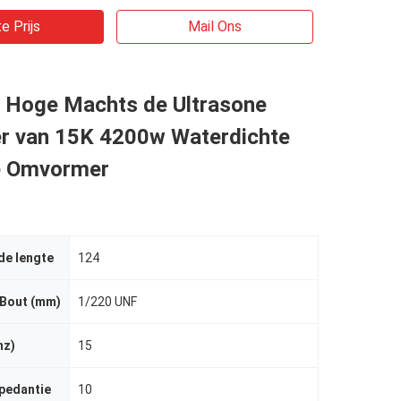
e Prijs
Mail Ons
e Hoge Machts de Ultrasone
 van 15K 4200w Waterdichte
e Omvormer
de lengte
124
 Bout (mm)
1/220 UNF
hz)
15
pedantie
10