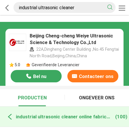
Beijing Cheng-cheng Weiye Ultrasonic
Science & Technology Co.,Ltd
22A,Dingheng Center Building ,No.45 Fengtai
North Road,Beijing,China,China
5.0
Geverifieerde Leverancier
Bel nu
Contacteer ons
PRODUCTEN
ONGEVEER ONS
industrial ultrasonic cleaner online fabricage
(100)