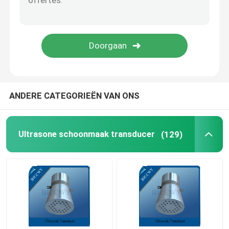
Piezo Ceramische Plaat
piezoelectric ceramische schijven
Piezo Ceramisch Element
ANDERE CATEGORIEËN VAN ONS
Ultrasoon Lassenomvormer
Ultrasone schoonmaak transducer
(129)
Ultrasone Schoonheidsomvormer
Ultrasone Impedantie
ultrasone Atomiserende omvormer