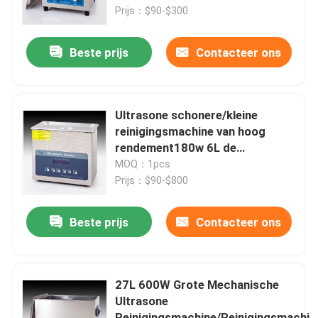
6L
Prijs：$90-$300
Fabrieksreis
Beste prijs
Contacteer ons
Kwaliteitscontrole
Ultrasone schonere/kleine
Contacteer ons
reinigingsmachine van hoog
rendement180w 6L de
mechanische ultrasone schonere
MOQ：1pcs
Verzoek om een Citaat
/industry
Prijs：$90-$800
Ultrasone schoonmaak transducer
Beste prijs
Contacteer ons
krachtige ultrasone transducer
27L 600W Grote Mechanische
Ultrasone
Multifrequentie Ultrasone Omvormer
Reinigingsmachine/Reinigingsmachin