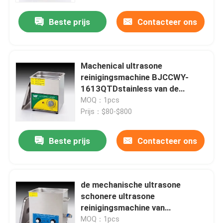
Beste prijs
Contacteer ons
Machenical ultrasone
reinigingsmachine BJCCWY-
1613QTDstainless van de
industrie ultrasone
MOQ：1pcs
reinigingsmachine
Prijs：$80-$800
Beste prijs
Contacteer ons
Huis
de mechanische ultrasone
Producten
schonere ultrasone
reinigingsmachine van
/industry/olie schonere 3180W
Ongeveer ons
MOQ：1pcs