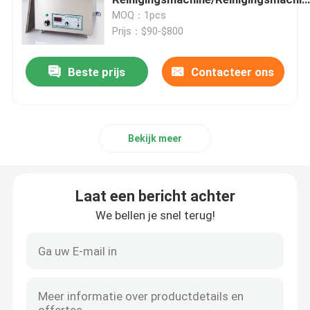
van de de Industrie de Ultrasone
MOQ：1pcs
Schonere/Kleine Lijst
Prijs：$90-$800
piezoelectric ultrasone omvormer
Beste prijs
Contacteer ons
Omkeerbare ultrasone transducer
Digitale Ultrasone Generator
Bekijk meer
ultrasonische frequentie generator
Laat een bericht achter
Ultrasone schoonmaak Machine
We bellen je snel terug!
Ultrasone Celverbreker
Ultrasone Reactor