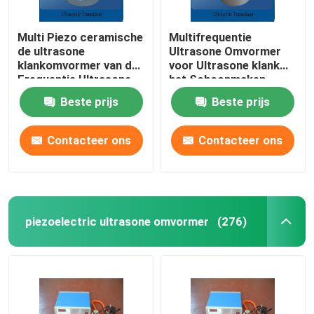
Multi Piezo ceramische
Multifrequentie
de ultrasone
Ultrasone Omvormer
klankomvormer van de
voor Ultrasone klank
Frequentie Ultrasone
het Schoonmaken
Omvormer
Beste prijs
Beste prijs
Contacteer ons
Contacteer ons
piezoelectric ultrasone omvormer
(276)