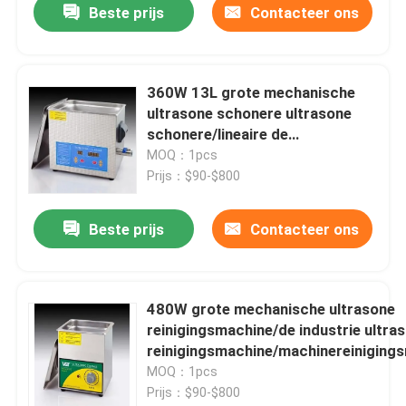
Beste prijs
Contacteer ons
360W 13L grote mechanische
ultrasone schonere ultrasone
schonere/lineaire de
positiereinigingsmachine van
MOQ：1pcs
/industry
Prijs：$90-$800
Beste prijs
Contacteer ons
480W grote mechanische ultrasone
reinigingsmachine/de industrie ultra
reinigingsmachine/machinereiniging
MOQ：1pcs
Prijs：$90-$800