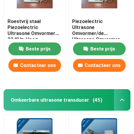
Roestvrij staal
Piezoelectric
Piezoelectric
Ultrasone
Ultrasone Omvormer
Omvormer/de
33 KHz-Hoog
Ultrasone Omvormer
rendement
van Immersible
Beste prijs
Beste prijs
Contacteer ons
Contacteer ons
Omkeerbare ultrasone transducer
(45)