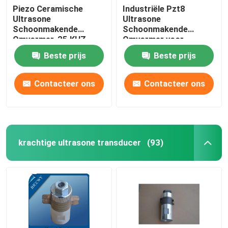
Piezo Ceramische
Industriële Pzt8
Ultrasone
Ultrasone
Ultrasone Tubulaire Omvormer
Schoonmakende
Schoonmakende
Omvormer, 25 KHZ
Omvormer voor
Ultrasone Omvormer
Ultrasone
Beste prijs
Beste prijs
trillingsreinigingsmachine
Contacteer ons
Contacteer ons
krachtige ultrasone transducer
(93)