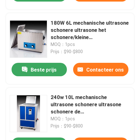
180W 6L mechanische ultrasone
schonere ultrasone het
schonere/kleine
fruitreinigingsmachine van
MOQ：1pcs
/industry
Prijs：$90-$800
Beste prijs
Contacteer ons
240w 10L mechanische
ultrasone schonere ultrasone
schonere de
containerreinigingsmachine van
MOQ：1pcs
/industry
Prijs：$90-$800