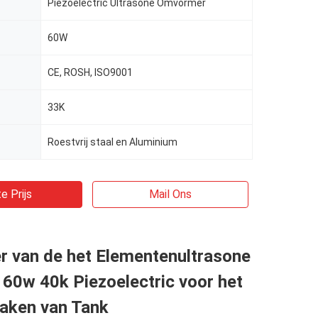
Piezoelectric Ultrasone Omvormer
60W
CE, ROSH, ISO9001
33K
Roestvrij staal en Aluminium
e Prijs
Mail Ons
 van de het Elementenultrasone
 60w 40k Piezoelectric voor het
ken van Tank