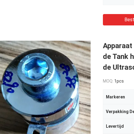
Best
Apparaat 
de Tank 
de Ultra
MOQ:
1pcs
Markeren
Verpakking De
Levertijd