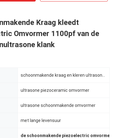
nmakende Kraag kleedt
ctric Omvormer 1100pf van de
nultrasone klank
schoonmakende kraag en kleren ultrasone piezoceramic omvormer
ultrasone piezoceramic omvormer
ultrasone schoonmakende omvormer
met lange levensuur
de schoonmakende piezoelectric omvormer van de eleme