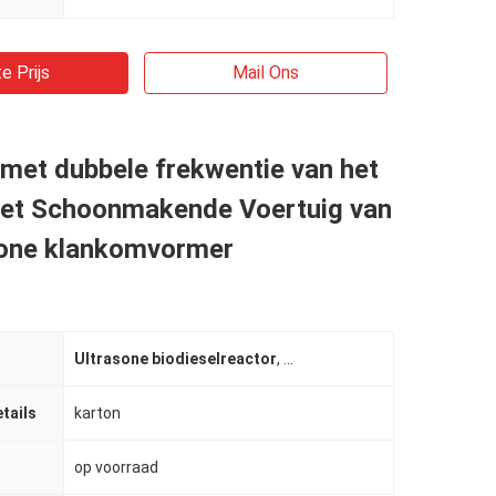
e Prijs
Mail Ons
met dubbele frekwentie van het
het Schoonmakende Voertuig van
sone klankomvormer
Ultrasone biodieselreactor
,
ultrasone klankomvormer
tails
karton
op voorraad