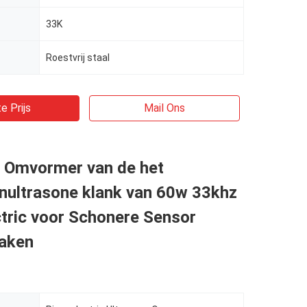
33K
Roestvrij staal
e Prijs
Mail Ons
 Omvormer van de het
nultrasone klank van 60w 33khz
tric voor Schonere Sensor
aken