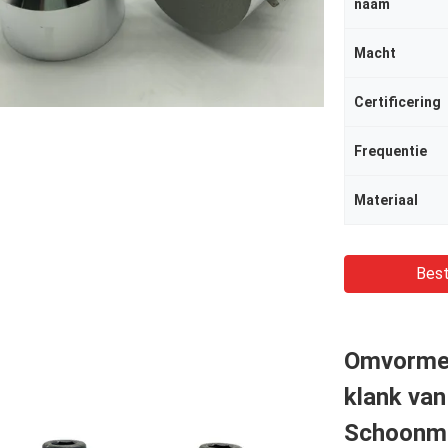
naam
Macht
Certificering
Frequentie
Materiaal
Best
Omvormer
klank van
Schoonma