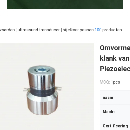
oorden [ ultrasound transducer ] bij elkaar passen
100
producten.
Omvormer
klank va
Piezoelec
MOQ:
1pcs
naam
Macht
Certificering