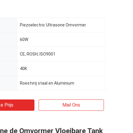
Piezoelectric Ultrasone Omvormer
60W
CE, ROSH, ISO9001
40K
Roestvrij staal en Aluminium
e Prijs
Mail Ons
ine de Omvormer Vloeibare Tank