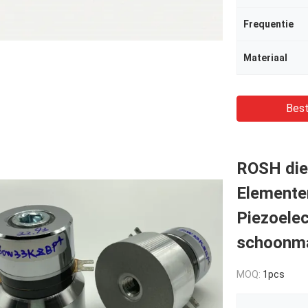
Frequentie
Materiaal
Best
ROSH die
Elemente
Piezoelec
schoonm
MOQ:
1pcs