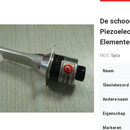
De schoo
Piezoele
Elemente
MOQ:
1pcs
Naam
Sleutelwoord
Andere naam
Eigenschap
Markeren