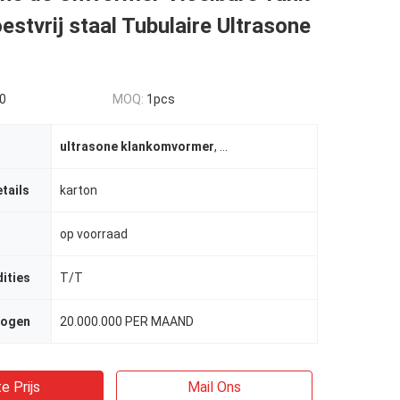
estvrij staal Tubulaire Ultrasone
0
MOQ:
1pcs
ultrasone klankomvormer
,
Ultrasone biodieselreactor
tails
karton
op voorraad
ities
T/T
mogen
20.000.000 PER MAAND
e Prijs
Mail Ons