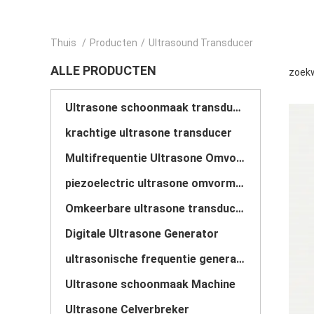
Thuis
/
Producten
/
Ultrasound Transducer
ALLE PRODUCTEN
zoekw
Ultrasone schoonmaak transducer
krachtige ultrasone transducer
Multifrequentie Ultrasone Omvormer
piezoelectric ultrasone omvormer
Omkeerbare ultrasone transducer
Digitale Ultrasone Generator
ultrasonische frequentie generator
Ultrasone schoonmaak Machine
Ultrasone Celverbreker