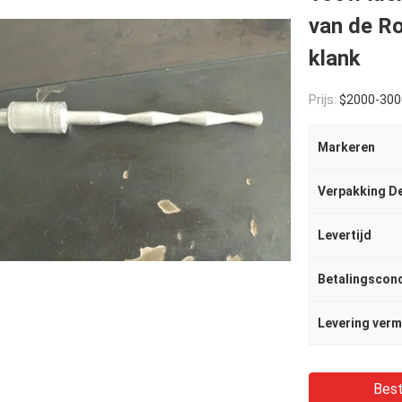
van de Ro
klank
Prijs:
$2000-300
Markeren
Verpakking De
Levertijd
Betalingscond
Levering ver
Best